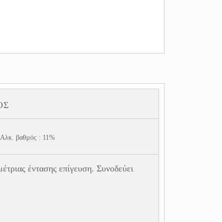
og
κοινωνία
ΌΣ
Αλκ. βαθμός : 11%
μέτριας έντασης επίγευση. Συνοδεύει