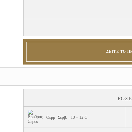
ΔΕΊΤΕ ΤΟ Π
ΡΟΖΈ
Θερμ. Σερβ. : 10 – 12 C