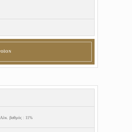
ΡΟΪΌΝ
Αλκ. βαθμός : 11%