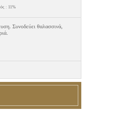
ός : 11%
υση. Συνοδεύει θαλασσινά,
ριά.
Τσ